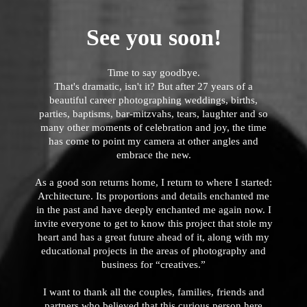
See you soon!
Time to say goodbye.
That's dramatic, isn't it? But after 27 years of a
beautiful career photographing weddings, births,
parties, baptisms, bar-mitzvahs, tears, laughter and so
many other moments of celebration and joy, the time
has come to point my camera at other angles and
embrace the new.
As a good son returns home, I return to where I started:
Architecture. Its proportions and details enchanted me
in the past and have deeply enchanted me again now. I
invite everyone to get to know this project that stole my
heart and has a great future ahead of it, along with my
educational projects in the areas of photography and
business for “creatives.”
I want to thank all the couples, families, friends and
partners who believed that this curious person here