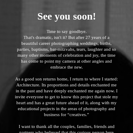
See you soon!
Time to say goodbye.
That's dramatic, isn't it? But after 27 years of a
beautiful career photographing weddings, births,
parties, baptisms, bar-mitzvahs, tears, laughter and so
many other moments of celebration and joy, the time
has come to point my camera at other angles and
embrace the new.
As a good son returns home, I return to where I started:
Architecture. Its proportions and details enchanted me
in the past and have deeply enchanted me again now. I
invite everyone to get to know this project that stole my
heart and has a great future ahead of it, along with my
educational projects in the areas of photography and
business for “creatives.”
I want to thank all the couples, families, friends and
partners who believed that this curious person here